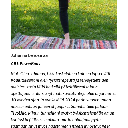
Johanna Lehosmaa
AiLi: PowerBody
Moi! Olen Johanna, tikkakoskelainen kolmen lapsen äiti.
Koulutukseltani olen fysioterapeutti ja terveystieteiden
maisteri, tosin tällä hetkellä päivätöikseni toimin
opettajana. Erilaisia ryhmäliikuntatunteja olen ohjannut yli
10 vuoden ajan, ja nyt kesällä 2024 parin vuoden tauon
jälkeen palaan jälleen ohjaajaksi. Samalla teen paluun
TiVoLille. Minun tunneillani pystyt työskentelemään oman
kuntosi ja fiiliksesi mukaan, mutta ohjaajana pyrin
saamaan sinut myös haastamaan itseäsi innostavalla ja