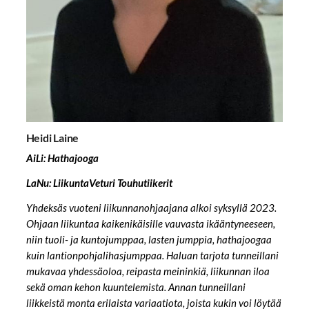
Heidi Laine
AiLi: Hathajooga
LaNu: LiikuntaVeturi Touhutiikerit
Yhdeksäs vuoteni liikunnanohjaajana alkoi syksyllä 2023.
Ohjaan liikuntaa kaikenikäisille vauvasta ikääntyneeseen,
niin tuoli- ja kuntojumppaa, lasten jumppia, hathajoogaa
kuin lantionpohjalihasjumppaa. Haluan tarjota tunneillani
mukavaa yhdessäoloa, reipasta meininkiä, liikunnan iloa
sekä oman kehon kuuntelemista. Annan tunneillani
liikkeistä monta erilaista variaatiota, joista kukin voi löytää