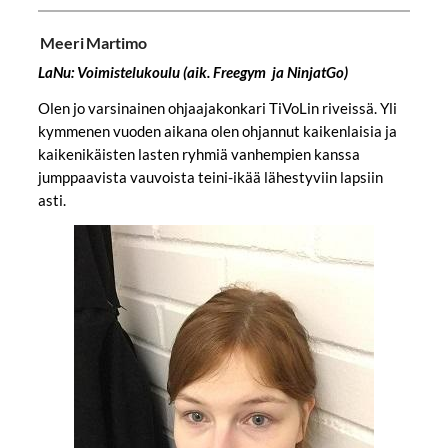
Meeri Martimo
LaNu: Voimistelukoulu (aik. Freegym ja NinjatGo)
Olen jo varsinainen ohjaajakonkari TiVoLin riveissä. Yli
kymmenen vuoden aikana olen ohjannut kaikenlaisia ja
kaikenikäisten lasten ryhmiä vanhempien kanssa
jumppaavista vauvoista teini-ikää lähestyviin lapsiin
asti.