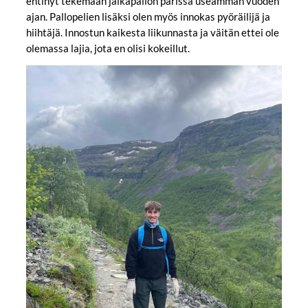
ehtinyt tekemään jalkapallon parissa useamman vuoden
ajan. Pallopelien lisäksi olen myös innokas pyöräilijä ja
hiihtäjä. Innostun kaikesta liikunnasta ja väitän ettei ole
olemassa lajia, jota en olisi kokeillut.