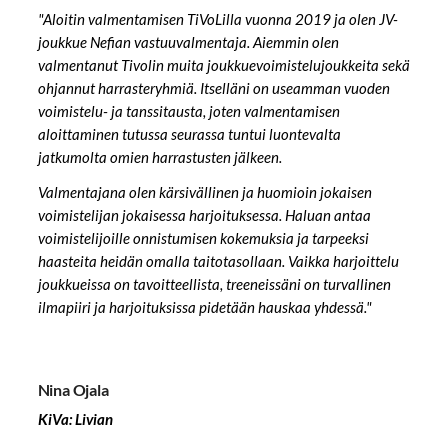
"Aloitin valmentamisen TiVoLilla vuonna 2019 ja olen JV-
joukkue Nefian vastuuvalmentaja. Aiemmin olen
valmentanut Tivolin muita joukkuevoimistelujoukkeita sekä
ohjannut harrasteryhmiä. Itselläni on useamman vuoden
voimistelu- ja tanssitausta, joten valmentamisen
aloittaminen tutussa seurassa tuntui luontevalta
jatkumolta omien harrastusten jälkeen.
Valmentajana olen kärsivällinen ja huomioin jokaisen
voimistelijan jokaisessa harjoituksessa. Haluan antaa
voimistelijoille onnistumisen kokemuksia ja tarpeeksi
haasteita heidän omalla taitotasollaan. Vaikka harjoittelu
joukkueissa on tavoitteellista, treeneissäni on turvallinen
ilmapiiri ja harjoituksissa pidetään hauskaa yhdessä."
Nina Ojala
KiVa: Livian