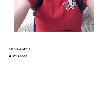
Venla Anttila
KiVa: Livian