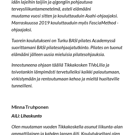
idän lajeihin taijiin ja qigongiin pohjautuva
terveysliikuntamenetelmä, asteli elämääni
muutama vuosi sitten ja kouluttauduin Asahi-ohjaajaksi.
Marraskuussa 2019 kouluttauduin myös FasciaMethod -
ohjaajaksi.
Tuorein koulutukseni on Turku BASI pilates Academyssä
suorittamani BASI pilatesohjaajatutkinto. Pilates on tuonut
elämääni jälleen uusia mieluisia pilatesohjauksia.
Innostuneena ohjaan täällä Tikkakosken TiVoLilla ja
toivotankin lämpimästi tervetulleiksi kaikki palautumaan,
virkistymään ja rentoutumaan kehoa ja mieltä huoltaville
tunneilleni.
Minna Truhponen
AiLi: Lihaskunto
Olen muutaman vuoden Tikkakoskella asunut liikunta-alan
ammattilainen ja kahden lapsen äiti. Koulutukseltani olen