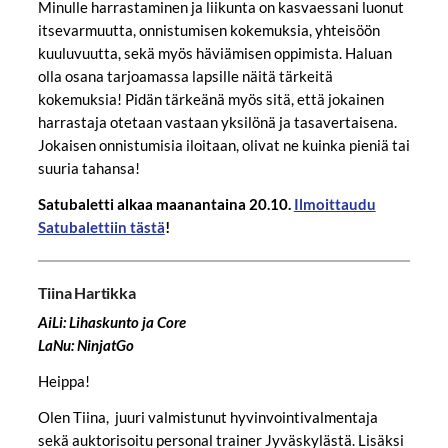
Minulle harrastaminen ja liikunta on kasvaessani luonut
itsevarmuutta, onnistumisen kokemuksia, yhteisöön
kuuluvuutta, sekä myös häviämisen oppimista. Haluan
olla osana tarjoamassa lapsille näitä tärkeitä
kokemuksia! Pidän tärkeänä myös sitä, että jokainen
harrastaja otetaan vastaan yksilönä ja tasavertaisena.
Jokaisen onnistumisia iloitaan, olivat ne kuinka pieniä tai
suuria tahansa!
Satubaletti alkaa maanantaina 20.10.
Ilmoittaudu
Satubalettiin tästä
!
Tiina Hartikka
AiLi: Lihaskunto ja Core
LaNu: NinjatGo
Heippa!
Olen Tiina, juuri valmistunut hyvinvointivalmentaja
sekä auktorisoitu personal trainer Jyväskylästä. Lisäksi