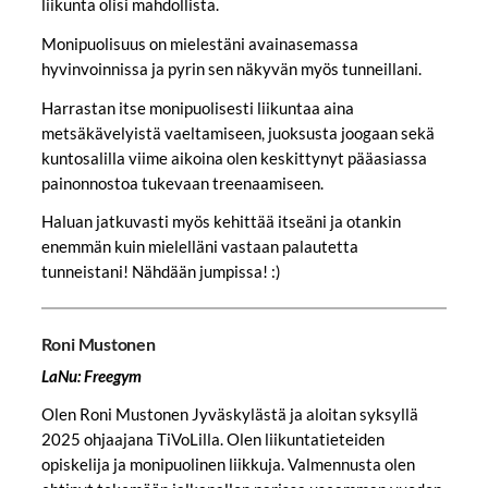
liikunta olisi mahdollista.
Monipuolisuus on mielestäni avainasemassa
hyvinvoinnissa ja pyrin sen näkyvän myös tunneillani.
Harrastan itse monipuolisesti liikuntaa aina
metsäkävelyistä vaeltamiseen, juoksusta joogaan sekä
kuntosalilla viime aikoina olen keskittynyt pääasiassa
painonnostoa tukevaan treenaamiseen.
Haluan jatkuvasti myös kehittää itseäni ja otankin
enemmän kuin mielelläni vastaan palautetta
tunneistani! Nähdään jumpissa! :)
Roni Mustonen
LaNu: Freegym
Olen Roni Mustonen Jyväskylästä ja aloitan syksyllä
2025 ohjaajana TiVoLilla. Olen liikuntatieteiden
opiskelija ja monipuolinen liikkuja. Valmennusta olen