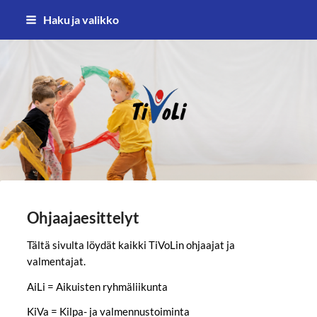
Siirry
Haku ja valikko
sivun
sisältöön
TiVoLi ry – Tikkakosken voimistel
Ohjaajaesittelyt
Tältä sivulta löydät kaikki TiVoLin ohjaajat ja
valmentajat.
AiLi = Aikuisten ryhmäliikunta
KiVa = Kilpa- ja valmennustoiminta