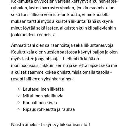
Kokemusta on vuosien varrella kertynyt aikuinen-lapsi-
ryhmien, lasten harrasteryhmien, joukkuevoimistelun
sekä tanssillisen voimistelun kautta, viime kaudella
mukaan tarttui myös aikuisten liikunta. Tänä syksynä
minut löytää sekä lasten, aikuisten kuin kilpailevienkin
joukkueiden treeneistä.
Ammatiltani olen sairaanhoitaja sekä liikuntaneuvoja.
Koulutuksia olen vuosien saatossa käynyt paljon ja olen
myös lasten joogaohjaaja. Itselleni tärkeää on
monipuolisuus, liikkumisen ilo ja se, että lapset sekä me
aikuiset saamme kokea onnistumisia omalla tasolla -
resepti siihen on yksinkertainen:
Lautasellinen liikettä
Mitallinen mielikuvia
Kauhallinen kivaa
Ripaus rohkeutta ja rauhaa
Näistä aineksista syntyy liikkumisen ilo!!