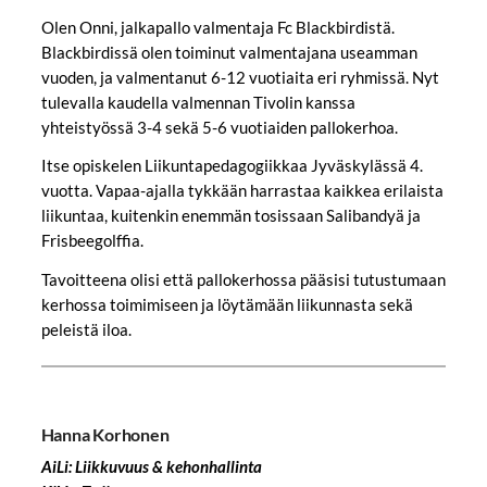
Olen Onni, jalkapallo valmentaja Fc Blackbirdistä.
Blackbirdissä olen toiminut valmentajana useamman
vuoden, ja valmentanut 6-12 vuotiaita eri ryhmissä. Nyt
tulevalla kaudella valmennan Tivolin kanssa
yhteistyössä 3-4 sekä 5-6 vuotiaiden pallokerhoa.
Itse opiskelen Liikuntapedagogiikkaa Jyväskylässä 4.
vuotta. Vapaa-ajalla tykkään harrastaa kaikkea erilaista
liikuntaa, kuitenkin enemmän tosissaan Salibandyä ja
Frisbeegolffia.
Tavoitteena olisi että pallokerhossa pääsisi tutustumaan
kerhossa toimimiseen ja löytämään liikunnasta sekä
peleistä iloa.
Hanna Korhonen
AiLi: Liikkuvuus & kehonhallinta