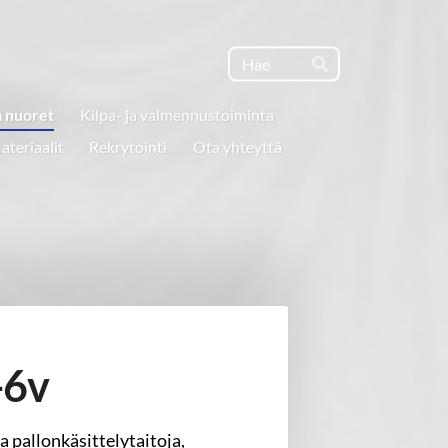
Haku
Hae
a nuoret
Kilpa- ja valmennustoiminta
ateriaalit
Rekrytointi
Ota yhteyttä
-6v
a pallonkäsittelytaitoja,