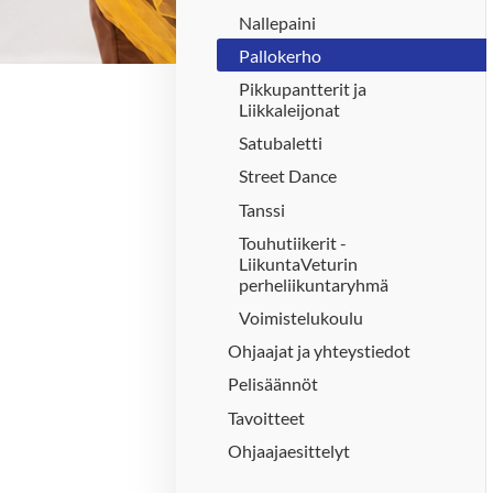
Nallepaini
Pallokerho
Pikkupantterit ja
Liikkaleijonat
Satubaletti
Street Dance
Tanssi
Touhutiikerit -
LiikuntaVeturin
perheliikuntaryhmä
Voimistelukoulu
Ohjaajat ja yhteystiedot
Pelisäännöt
Tavoitteet
Ohjaajaesittelyt