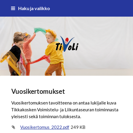
Siirry
Haku ja valikko
sivun
sisältöön
TiVoLi ry – Tikkakosken voimistel
Vuosikertomukset
Vuosikertomuksen tavoitteena on antaa lukijalle kuva
Tikkakosken Voimistelu- ja Liikuntaseuran toiminnasta
yleisesti sekä toiminnan tuloksesta.
Vuosikertomus_2022.pdf
249 KB