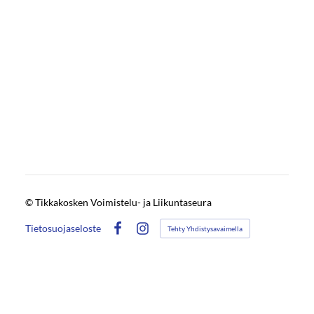
©
Tikkakosken Voimistelu- ja Liikuntaseura
Tietosuojaseloste
Tehty Yhdistysavaimella
Facebook
Instagram