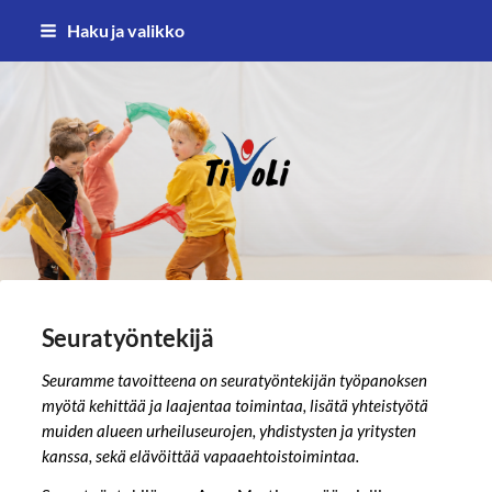
Siirry
Haku ja valikko
sivun
sisältöön
TiVoLi ry – Tikkakosken voimistel
Seuratyöntekijä
Seuramme tavoitteena on seuratyöntekijän työpanoksen
myötä kehittää ja laajentaa toimintaa, lisätä yhteistyötä
muiden alueen urheiluseurojen, yhdistysten ja yritysten
kanssa, sekä elävöittää vapaaehtoistoimintaa.