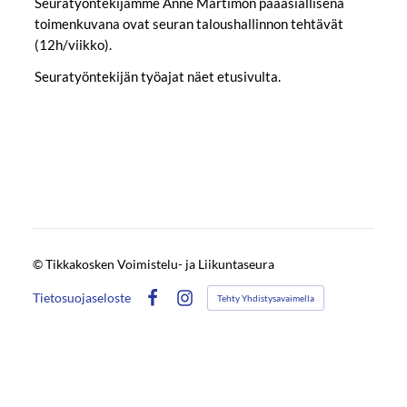
Seuratyöntekijämme Anne Martimon pääasiallisena
toimenkuvana ovat seuran taloushallinnon tehtävät
(12h/viikko).
Seuratyöntekijän työajat näet etusivulta.
©
Tikkakosken Voimistelu- ja Liikuntaseura
Tietosuojaseloste
Tehty Yhdistysavaimella
Facebook
Instagram