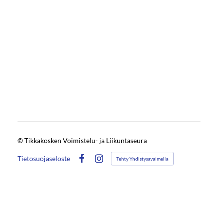
©
Tikkakosken Voimistelu- ja Liikuntaseura
Tietosuojaseloste
Tehty Yhdistysavaimella
Facebook
Instagram