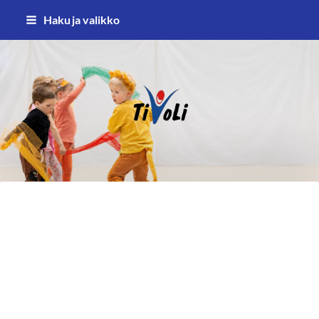
Siirry
Haku ja valikko
sivun
sisältöön
TiVoLi ry – Tikkakosken voimistel