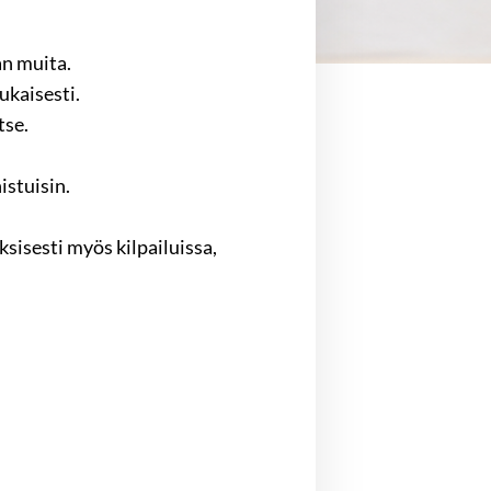
an muita.
ukaisesti.
tse.
istuisin.
sisesti myös kilpailuissa,