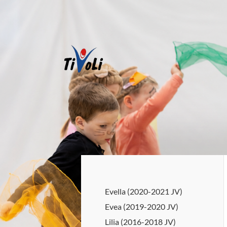
Siirry
sivun
sisältöön
TiVoLi ry – Tikkakosken voimistel
Evella (2020-2021 JV)
Evea (2019-2020 JV)
Lilia (2016-2018 JV)