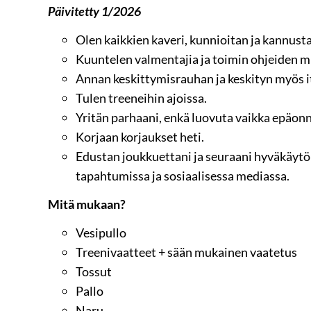
Päivitetty 1/2026
Olen kaikkien kaveri, kunnioitan ja kannust
Kuuntelen valmentajia ja toimin ohjeiden m
Annan keskittymisrauhan ja keskityn myös i
Tulen treeneihin ajoissa.
Yritän parhaani, enkä luovuta vaikka epäonn
Korjaan korjaukset heti.
Edustan joukkuettani ja seuraani hyväkäytök
tapahtumissa ja sosiaalisessa mediassa.
Mitä mukaan?
Vesipullo
Treenivaatteet + sään mukainen vaatetus
Tossut
Pallo
Naru