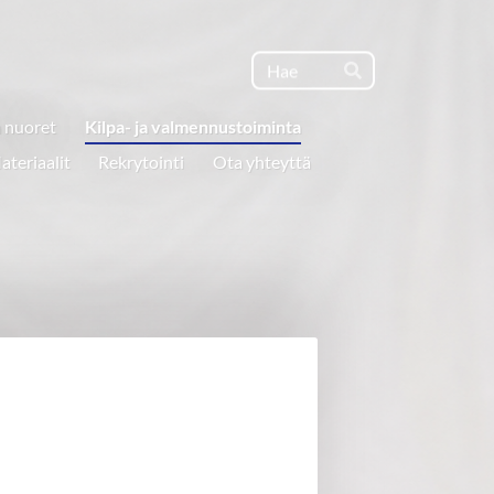
Haku
Hae
a nuoret
Kilpa- ja valmennustoiminta
ateriaalit
Rekrytointi
Ota yhteyttä