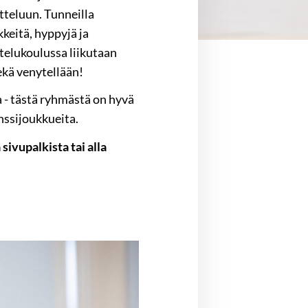
tteluun. Tunneilla
keitä, hyppyjä ja
telukoulussa liikutaan
ekä venytellään!
 - tästä ryhmästä on hyvä
nssijoukkueita.
vupalkista tai alla