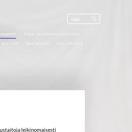
Haku
Hae
a nuoret
Kilpa- ja valmennustoiminta
ateriaalit
Rekrytointi
Ota yhteyttä
ustaitoja leikinomaisesti