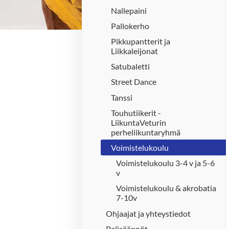
Nallepaini
Pallokerho
Pikkupantterit ja
Liikkaleijonat
Satubaletti
Street Dance
Tanssi
Touhutiikerit -
LiikuntaVeturin
perheliikuntaryhmä
Voimistelukoulu
Voimistelukoulu 3-4 v ja 5-6
v
Voimistelukoulu & akrobatia
7-10v
Ohjaajat ja yhteystiedot
Pelisäännöt