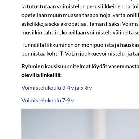
ja tutustutaan voimistelun perusliikkeiden harjoi
opetellaan muun muassa tasapainoja, vartalonliik
askelikkoja sekä akrobatiaa. Tämän lisäksi Voimis
musiikin tahtiin, kokeillaan voimisteluvälineitä s
Tunneilla liikkuminen on monipuolista ja hauskaa
ponnistaa kohti TiVoLin joukkuevoimistelu- ja ta
Ryhmien kausisuunnitelmat löydät vasemmasta si
olevilla linkeillä:
Voimistelukoulu 3-4 v ja 5-6 v
Voimistelukoulu 7-9 v